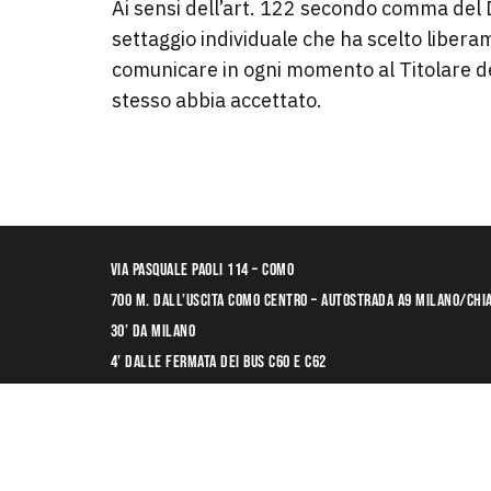
Ai sensi dell’art. 122 secondo comma del D.
settaggio individuale che ha scelto liberam
comunicare in ogni momento al Titolare del
stesso abbia accettato.
Via Pasquale Paoli 114 – Como
700 m. dall’uscita COMO CENTRO – Autostrada A9 Milano/Chi
30’ da Milano
4’ dalle fermata dei bus C60 e C62
900 m. dalla stazione Albate – Camerata (Ferrovie dello st
© 2026 DRIVER Como – P.iva 03408340135 – n°REA CO-313088 – cap.soc.