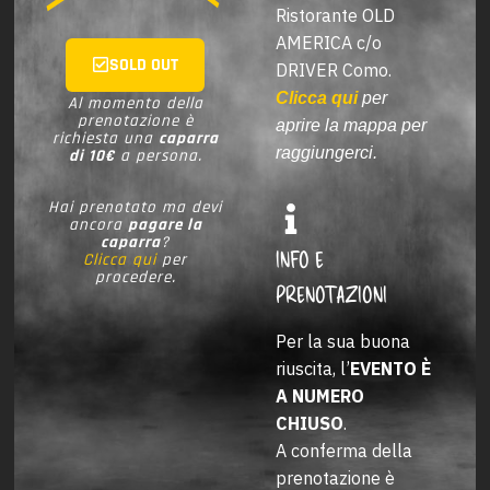
Ristorante OLD
AMERICA c/o
SOLD OUT
DRIVER Como.
Clicca qui
per
Al momento della
prenotazione è
aprire la mappa per
richiesta una
caparra
raggiungerci.
di 10€
a persona.
Hai prenotato ma devi
ancora
pagare la
caparra
?
INFO E
Clicca qui
per
procedere.
PRENOTAZIONI
Per la sua buona
riuscita, l’
EVENTO È
A NUMERO
CHIUSO
.
A conferma della
prenotazione è