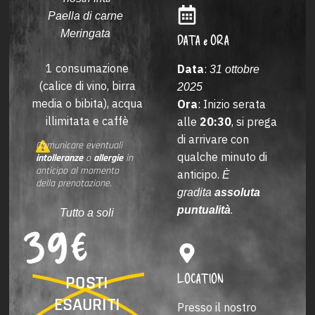
Paella di carne
Meringata
DATA e ORA
1 consumazione
Data
:
31 ottobre
(calice di vino, birra
2025
media o bibita), acqua
Ora
: Inizio serata
illimitata e caffè
alle
20:30
, si prega
di arrivare con
Comunicare eventuali
qualche minuto di
intolleranze
o
allergie
in
anticipo al momento
anticipo.
È
della prenotazione.
gradita
assoluta
.
puntualità
39€
Tutto a soli
LOCATION
POSTI
ESAURITI
Presso il nostro