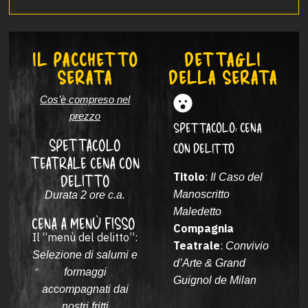
IL PACCHETTO
DETTAGLI
SERATA
DELLA SERATA
Cos’è compreso nel
prezzo
SPETTACOLO: CENA
SPETTACOLO
CON DELITTO
TEATRALE CENA CON
Titolo
:
Il Caso del
DELITTO
Manoscritto
Durata 2 ore c.a.
Maledetto
CENA A MENÙ FISSO
Compagnia
Il “menù del delitto”:
Teatrale
:
Convivio
Selezione di salumi e
d’Arte & Grand
formaggi
Guignol de Milan
accompagnati
dai
nostri fritti