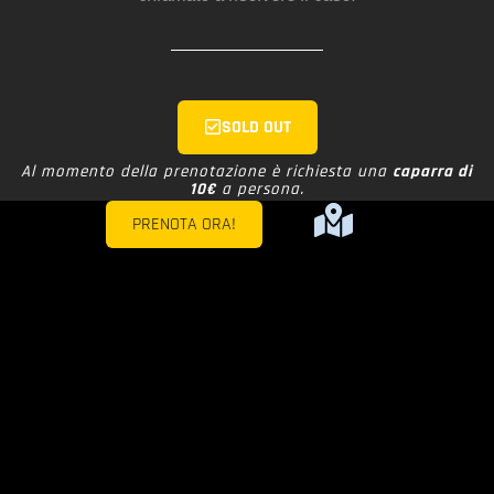
SOLD OUT
Al momento della prenotazione è richiesta una
caparra di
10€
a persona.
PRENOTA ORA!
Hai prenotato ma devi ancora
pagare la caparra
?
Clicca qui
per procedere.
DRIVER
COMO
Via Pasquale Paoli, 114 –
22100 Como