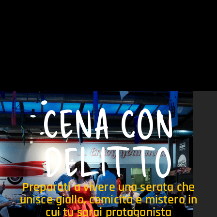
CENA CON
DELITTO
Preparati a vivere una serata che
unisce giallo, comicità e mistero in
cui tu sarai protagonista